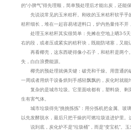
的“小脾气”得先理顺，简单预处理后才能出炭，还能
先说说常见的玉米秸秆。刚收的玉米秸秆软乎乎的
秸秆细长，堆在一起容易堵进料口，炉内热量传不开
处理玉米秸秆其实很简单：先摊在空地上晒3-5
右的段，或者压成紧实的秸秆块，既能防堵塞，又能
再看椰壳，这东西硬得像小石子，和秸秆是两个
失，白白浪费能源。
椰壳的预处理就俩关键：破壳和干燥。用普通的
一周或者用烘干设备烘到手感轻飘飘的，炭化时就能
复杂的是城市垃圾。它里面啥都有，塑料袋、剩
生有害气体。
城市垃圾得先“挑挑拣拣”：用分拣机把金属、
以先发酵脱水，最后只把干燥的可燃垃圾送进炉里。
说到底，炭化炉不是“垃圾桶”，而是“变宝机”