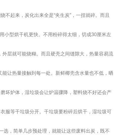
烧不起来，炭化出来全是“夹生炭”，一捏就碎。而且
，用小型烘干机更快。不用粉碎得太细，切成30厘米左
，外层就可能烧糊。而且硬壳之间缝隙大，热量容易流
又能让热量接触到每一处。新鲜椰壳含水量也不低，晒
会磨坏炉体，湿垃圾会让炉温骤降，塑料烧不好还会产
旧衣服等干垃圾分开。干垃圾要粉碎后烘干，湿垃圾可
选一选，简单几步预处理，就能让这些废料出炭，既不