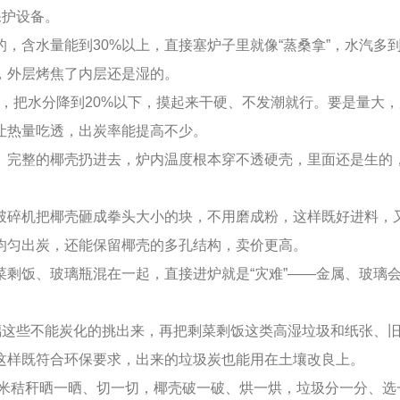
保护设备。
，含水量能到30%以上，直接塞炉子里就像“蒸桑拿”，水汽多到
，外层烤焦了内层还是湿的。
天，把水分降到20%以下，摸起来干硬、不发潮就行。要是量大
让热量吃透，出炭率能提高不少。
。完整的椰壳扔进去，炉内温度根本穿不透硬壳，里面还是生的
破碎机把椰壳砸成拳头大小的块，不用磨成粉，这样既好进料，
均匀出炭，还能保留椰壳的多孔结构，卖价更高。
菜剩饭、玻璃瓶混在一起，直接进炉就是“灾难”——金属、玻璃
玻璃这些不能炭化的挑出来，再把剩菜剩饭这类高湿垃圾和纸张、
这样既符合环保要求，出来的垃圾炭也能用在土壤改良上。
。玉米秸秆晒一晒、切一切，椰壳破一破、烘一烘，垃圾分一分、