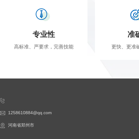
有效回收。
服务体系的完善是我们
始，我们会安排专业人员
专业性
准
需求，提供定制化的设备
高标准、严要求，完善技能
更快、更准
装调试，对操作人员进行
售后保障上，我们建立了
后及时响应，提供故障排
凭借稳定的产品质量与
1258610884@qq.com
于全国多个省份的客户，
河南省郑州市
累了丰富的应用案例。我